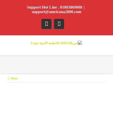
Ski
Support Hot Line . 01003869008
|
t
support@amricana2000.com
conten
YouTube
Facebook
Next
View
Larger
Image