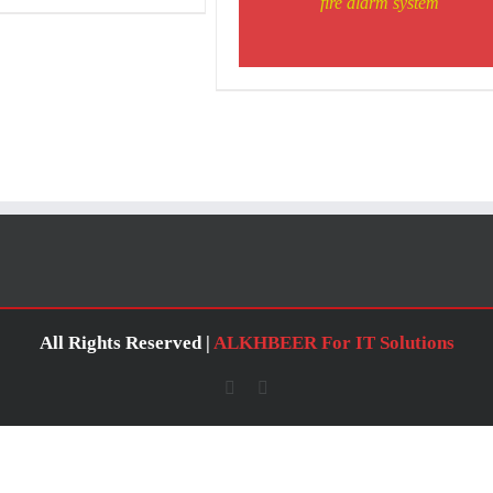
fire alarm system
All Rights Reserved |
ALKHBEER For IT Solutions
YouTube
Facebook